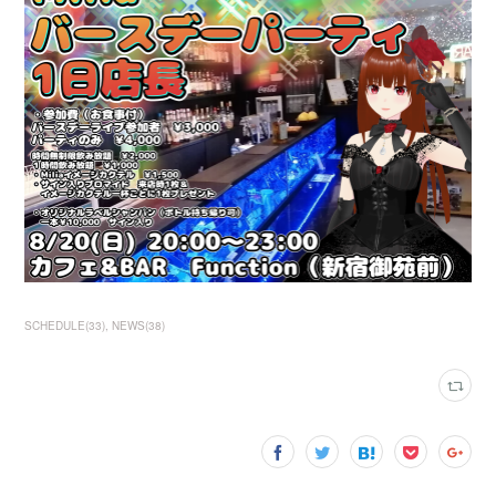
SCHEDULE
(
33
)
NEWS
(
38
)