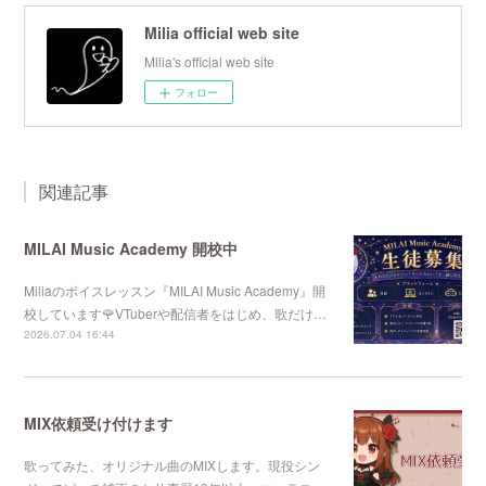
Milia official web site
Milia's official web site
フォロー
関連記事
MILAI Music Academy 開校中
Miliaのボイスレッスン『MILAI Music Academy』開
校しています🌹VTuberや配信者をはじめ、歌だけ…
2026.07.04 16:44
MIX依頼受け付けます
歌ってみた、オリジナル曲のMIXします。現役シン