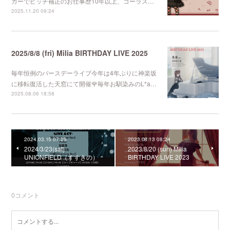
ガーでピッチ補正のお仕事歴10年以上、コーラス…
2025.11.20 09:24
2025/8/8 (fri) Milia BIRTHDAY LIVE 2025
毎年恒例のバースデーライブ今年は4年ぶりに神楽坂
に移転復活した天窓にて開催🌹毎年お馴染みのL*a…
2025.08.06 18:58
2024.03.15 07:25
2023.08.13 08:24
2024/3/23(sat)
2023/8/20 (sun) Milia
UNIONFIELD（すすきの）
BIRTHDAY LIVE 2023
0
コメント