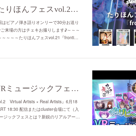
2022/6/19(sun) たりほんフェスvol.21『frontier』
回はピアノ弾き語りオンリーで30分お送り
チケットでご来場の方はチェキお撮りします♪～～～
～～たりほんフェスvol.21『fronti…
2022/6/18(sat) VRミュージックフェス Vol.2
tual Artists × Real Artists』6月18
TART 18:30 配信またはcluster会場にて（入
ュージックフェスとは？新鋭のリアルアー…