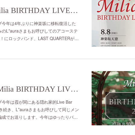
2025/8/8 (fri) Milia BIRTHDAY LIVE 2025
ブ今年は4年ぶりに神楽坂に移転復活した
のL*auraさまもお呼びしてのアコーステ
にロックバンド、LAST QUARTERが…
2024/8/10 (sat) Milia BIRTHDAY LIVE 2024
年は霞が関にある隠れ家的Live Bar
引き続き、L*auraさまもお呼びして同じメン
編成でお送りします。今年はゆったりパ…