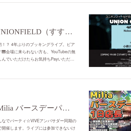
2024/3/23(sat) UNIONFIELD（すすきの）
！？ 4年ぶりのブッキングライブ。ピア
会場に来られない方も、YouTubeの無
んでいただけたらお気持ちPayいただ…
2023/8/20(sun) Milia バースデーパーティ
なでパーティ☆VIVEアンバサダー同期の
で開催します。ライブには参加できないけ