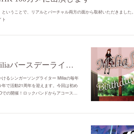
」ということで、リアルとバーチャル両方の面から取材いただきました
サイト
2022/8/7(sun) Miliaバースデーライブ 2022
るシンガーソングライター Miliaの毎年
今年で活動21周年を迎えます。今回は初め
DOでの開催！ロックバンドからアコース…