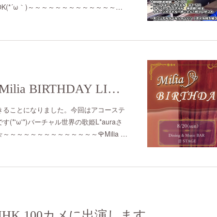
K(*´ω｀)～～～～～～～～～～～～～…
2023/8/20 (sun) Milia BIRTHDAY LIVE 2023
きることになりました。今回はアコーステ
*'ω'*)バーチャル世界の歌姫L*auraさ
～～～～～～～～～～～～～🌹Milia …
ue) NHK 100カメに出演します