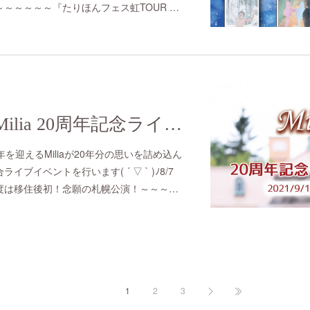
～～～～～『たりほんフェス虹TOUR …
2021/9/19(sun) Milia 20周年記念ライブ in 札幌
を迎えるMiliaが20年分の思いを詰め込ん
ブイベントを行います( ´ ▽ ` )ﾉ8/7
度は移住後初！念願の札幌公演！～～～…
1
2
3