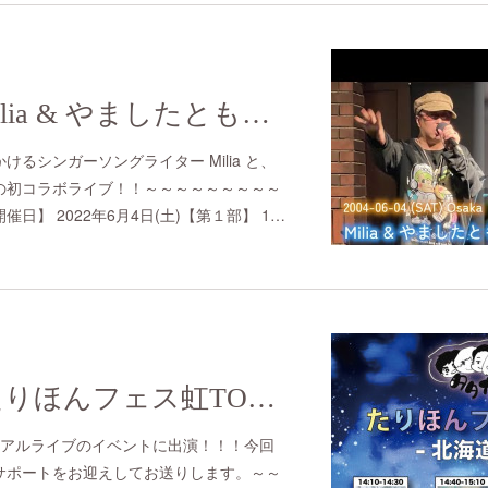
2022/6/4(sat) Milia & やましたともツーマンライブ in ピーチバレイ
るシンガーソングライター Milia と、
の初コラボライブ！！～～～～～～～～～
日】 2022年6月4日(土)【第１部】 1…
2022/4/3(sun) たりほんフェス虹TOUR 北海道編vol.7
リアルライブのイベントに出演！！！今回
サポートをお迎えしてお送りします。～～