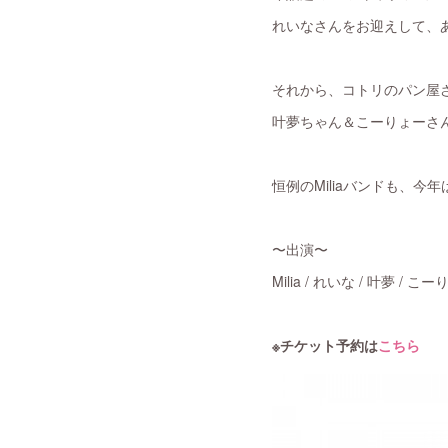
れいなさんをお迎えして、あ
それから、コトリのパン屋
叶夢ちゃん＆こーりょーさん
恒例のMiliaバンドも、
〜出演〜
Milia / れいな / 叶夢 / 
※チケット予約は
こちら