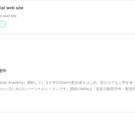
cial web site
ial web site
ー
開校中
I Music Academy』開校しています🌹VTuberや配信者をはじめ、歌だけでなく声を
たい方に向けたパーソナルレッスンです。講師のMiliaは・音楽活動歴25年・配信歴