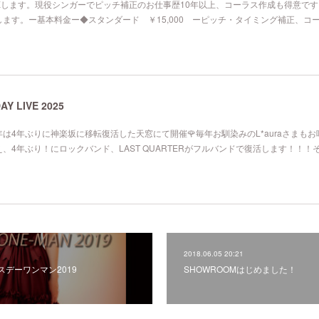
Xします。現役シンガーでピッチ補正のお仕事歴10年以上、コーラス作成も得意で
ます。ー基本料金ー◆スタンダード ￥15,000 ーピッチ・タイミング補正、コ
HDAY LIVE 2025
は4年ぶりに神楽坂に移転復活した天窓にて開催🌹毎年お馴染みのL*auraさまもお
、4年ぶり！にロックバンド、LAST QUARTERがフルバンドで復活します！！！
2018.06.05 20:21
iaバースデーワンマン2019
SHOWROOMはじめました！