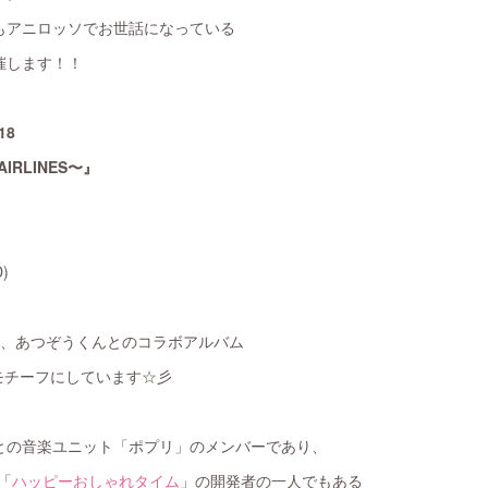
もアニロッソでお世話になっている
開催します！！
18
AIRLINES〜』
D)
た、あつぞうくんとのコラボアルバム
モチーフにしています☆彡
との音楽ユニット「ポプリ」のメンバーであり、
「
ハッピーおしゃれタイム
」の開発者の一人でもある