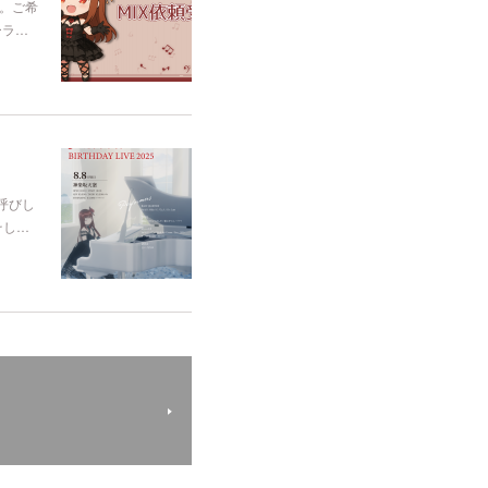
す。ご希
ーラ…
呼びし
そし…