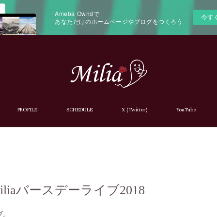
Ameba Owndで
今す
あなただけのホームページやブログをつくろう
PROFILE
SCHEDULE
X (Twitter)
YouTube
n) Miliaバースデーライブ2018
ブ。