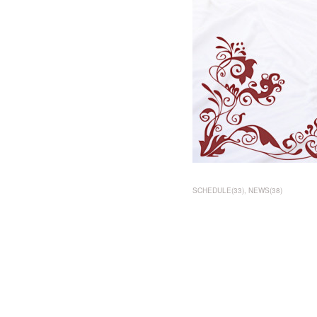
SCHEDULE
(
33
)
NEWS
(
38
)