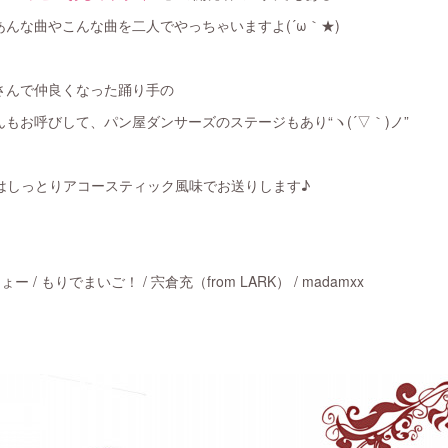
んな曲やこんな曲を二人でやっちゃいますよ(´ω｀★)
さんで仲良くなった踊り手の
もお呼びして、パン屋ダンサーズのステージもあり“ヽ(´▽｀)ノ”
今年はしっとりアコースティック風味でお送りします♪
こーりょー / もりでまいご！ / 宍倉充（from LARK） / madamxx