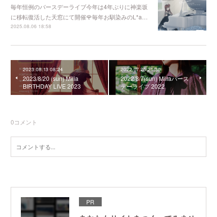
毎年恒例のバースデーライブ今年は4年ぶりに神楽坂
に移転復活した天窓にて開催🌹毎年お馴染みのL*a…
2025.08.06 18:58
2023.08.13 08:24
2022.07.26 21:30
2023/8/20 (sun) Milia
2022/8/7(sun) Miliaバース
BIRTHDAY LIVE 2023
デーライブ 2022
0
コメント
PR