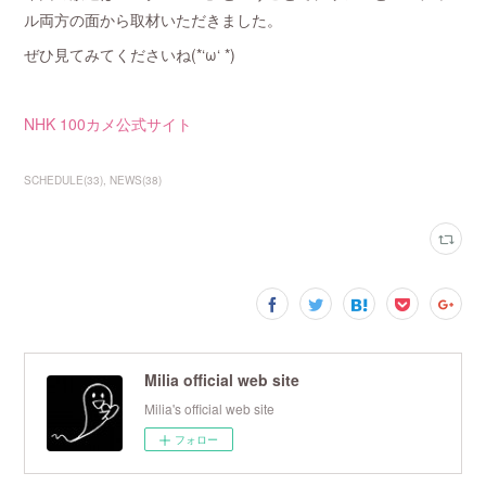
ル両方の面から取材いただきました。
ぜひ見てみてくださいね(*‘ω‘ *)
NHK 100カメ公式サイト
SCHEDULE
(
33
)
NEWS
(
38
)
Milia official web site
Milia's official web site
フォロー